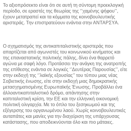
Το αξιοπρόσεκτο είναι ότι σε αυτή τη σύντομη προεκλογική
περίοδο, σε εραστές της θεωρίας της ‘’χαμένης ψήφου’’,
έχουν μετατραπεί και τα κόμματα της κοινοβουλευτικής
αριστεράς. Την επιστρατεύουν ενάντια στην ΑΝΤΑΡΣΥΑ.
Ο σχηματισμός της αντικαπιταλιστικής αριστεράς που
απαρτίζεται από αγωνιστές του κοινωνικού κινήματος και
της επαναστατικής πολιτικής πάλης, δίνει ένα θαρρετό
αγώνα με σαφή λόγο. Προτάσσει την ανάγκη της ανατροπής
της επίθεσης ενάντια σε λογικές ‘’Δευτέρας Παρουσίας’’, είτε
στην εκδοχή της ‘’λαϊκής εξουσίας’’ του τύπου μιας νέας
Σοβιετικής ένωσης, είτε στην εκδοχή μιας δημοκρατικής
μετασχηματισμένης Ευρωπαϊκής Ένωσης. Προβάλλει ένα
άλλοαντικαπιταλιστικό δρόμο, απάντησης στην
καπιταλιστική κρίση, την ΕΕ και την ελληνική οικονομική
πολιτική ολιγαρχία. Με το όπλο του ξεσηκωμού και της
εξέγερσης του οργανωμένου λαού. Χωρίς κοινοβουλευτικές
αυταπάτες και μανίες για την διαχείριση της υπάρχουσας
κατάστασης, που αποδεικνύονται όλο και πιο μάταιες.