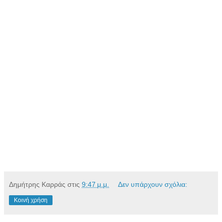
Δημήτρης Καρράς
στις
9:47 μ.μ.
Δεν υπάρχουν σχόλια:
Κοινή χρήση