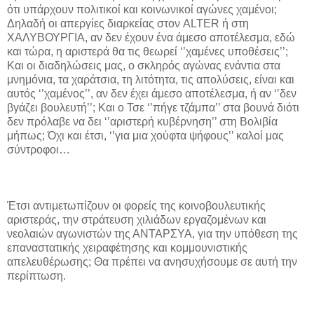
ότι υπάρχουν πολιτικοί και κοινωνικοί αγώνες χαμένοι;
Δηλαδή οι απεργίες διαρκείας στον ALTER ή στη
ΧΑΛΥΒΟΥΡΓΙΑ, αν δεν έχουν ένα άμεσο αποτέλεσμα, εδώ
και τώρα, η αριστερά θα τις θεωρεί ‘’χαμένες υποθέσεις’’;
Και οι διαδηλώσεις μας, ο σκληρός αγώνας ενάντια στα
μνημόνια, τα χαράτσια, τη λιτότητα, τις απολύσεις, είναι και
αυτός ‘’χαμένος’’, αν δεν έχει άμεσο αποτέλεσμα, ή αν ‘’δεν
βγάζει βουλευτή’’; Και ο Τσε ‘’πήγε τζάμπα’’ στα βουνά διότι
δεν πρόλαβε να δει ‘’αριστερή κυβέρνηση’’ στη Βολιβία
μήπως; Όχι και έτσι, ‘’για μια χούφτα ψήφους’’ καλοί μας
σύντροφοι…
Έτσι αντιμετωπίζουν οι φορείς της κοινοβουλευτικής
αριστεράς, την στράτευση χιλιάδων εργαζομένων και
νεολαιών αγωνιστών της ΑΝΤΑΡΣΥΑ, για την υπόθεση της
επαναστατικής χειραφέτησης και κομμουνιστικής
απελευθέρωσης; Θα πρέπει να ανησυχήσουμε σε αυτή την
περίπτωση.