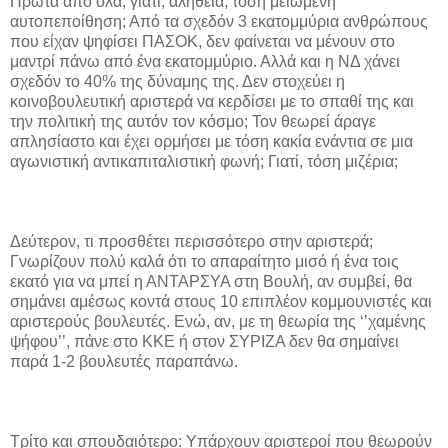
Πρώτα από όλα, γιατί, αλήθεια, τόση μειωμένη
αυτοπεποίθηση; Από τα σχεδόν 3 εκατομμύρια ανθρώπους
που είχαν ψηφίσει ΠΑΣΟΚ, δεν φαίνεται να μένουν στο
μαντρί πάνω από ένα εκατομμύριο. Αλλά και η ΝΔ χάνει
σχεδόν το 40% της δύναμης της. Δεν στοχεύει η
κοινοβουλευτική αριστερά να κερδίσει με το σπαθί της και
την πολιτική της αυτόν τον κόσμο; Τον θεωρεί άραγε
απλησίαστο και έχει ορμήσει με τόση κακία ενάντια σε μια
αγωνιστική αντικαπιταλιστική φωνή; Γιατί, τόση μιζέρια;
Δεύτερον, τι προσθέτει περισσότερο στην αριστερά;
Γνωρίζουν πολύ καλά ότι το απαραίτητο μισό ή ένα τοις
εκατό για να μπεί η ΑΝΤΑΡΣΥΑ στη Βουλή, αν συμβεί, θα
σημάνει αμέσως κοντά στους 10 επιπλέον κομμουνιστές και
αριστερούς βουλευτές. Ενώ, αν, με τη θεωρία της ‘’χαμένης
ψήφου’’, πάνε στο ΚΚΕ ή στον ΣΥΡΙΖΑ δεν θα σημαίνει
παρά 1-2 βουλευτές παραπάνω.
Τρίτο και σπουδαιότερο: Υπάρχουν αριστεροί που θεωρούν