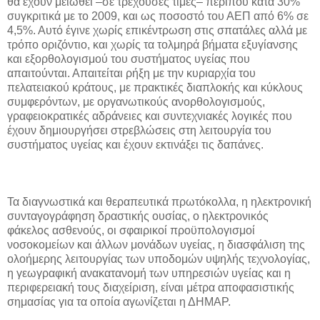
θα έχουν μειωθεί –σε τρέχουσες τιμές– περίπου κατά 30%
συγκριτικά με το 2009, και ως ποσοστό του ΑΕΠ από 6% σε
4,5%. Αυτό έγινε χωρίς επικέντρωση στις σπατάλες αλλά με
τρόπο οριζόντιο, και χωρίς τα τολμηρά βήματα εξυγίανσης
και εξορθολογισμού του συστήματος υγείας που
απαιτούνται. Απαιτείται ρήξη με την κυριαρχία του
πελατειακού κράτους, με πρακτικές διαπλοκής και κύκλους
συμφερόντων, με οργανωτικούς ανορθολογισμούς,
γραφειοκρατικές αδράνειες και συντεχνιακές λογικές που
έχουν δημιουργήσει στρεβλώσεις στη λειτουργία του
συστήματος υγείας και έχουν εκτινάξει τις δαπάνες.
Τα διαγνωστικά και θεραπευτικά πρωτόκολλα, η ηλεκτρονική
συνταγογράφηση δραστικής ουσίας, ο ηλεκτρονικός
φάκελος ασθενούς, οι σφαιρικοί προϋπολογισμοί
νοσοκομείων και άλλων μονάδων υγείας, η διασφάλιση της
ολοήμερης λειτουργίας των υποδομών υψηλής τεχνολογίας,
η γεωγραφική ανακατανομή των υπηρεσιών υγείας και η
περιφερειακή τους διαχείριση, είναι μέτρα αποφασιστικής
σημασίας για τα οποία αγωνίζεται η ΔΗΜΑΡ.