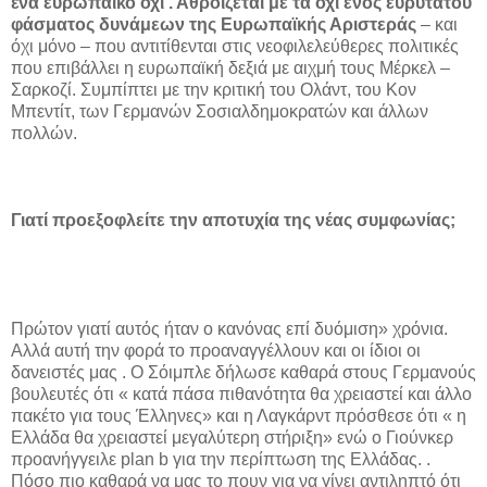
ένα ευρωπαϊκό όχι . Αθροίζεται με τα όχι ενός ευρύτατου
φάσματος δυνάμεων της Ευρωπαϊκής Αριστεράς
– και
όχι μόνο – που αντιτίθενται στις νεοφιλελεύθερες πολιτικές
που επιβάλλει η ευρωπαϊκή δεξιά με αιχμή τους Μέρκελ –
Σαρκοζί. Συμπίπτει με την κριτική του Ολάντ, του Κον
Μπεντίτ, των Γερμανών Σοσιαλδημοκρατών και άλλων
πολλών.
Γιατί προεξοφλείτε την αποτυχία της νέας συμφωνίας;
Πρώτον γιατί αυτός ήταν ο κανόνας επί δυόμιση» χρόνια.
Αλλά αυτή την φορά το προαναγγέλλουν και οι ίδιοι οι
δανειστές μας . Ο Σόιμπλε δήλωσε καθαρά στους Γερμανούς
βουλευτές ότι « κατά πάσα πιθανότητα θα χρειαστεί και άλλο
πακέτο για τους Έλληνες» και η Λαγκάρντ πρόσθεσε ότι « η
Ελλάδα θα χρειαστεί μεγαλύτερη στήριξη» ενώ ο Γιούνκερ
προανήγγειλε plan b για την περίπτωση της Ελλάδας. .
Πόσο πιο καθαρά να μας το πουν για να γίνει αντιληπτό ότι