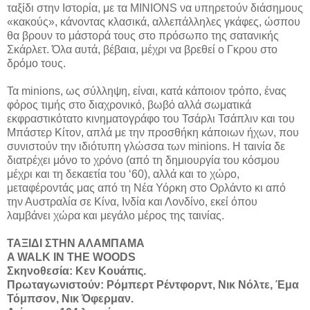
ταξίδι στην Ιστορία, με τα MINIONS να υπηρετούν διάσημους
«κακούς», κάνοντας κλασικά, αλλεπάλληλες γκάφες, ώσπου
θα βρουν το μάστορά τους στο πρόσωπο της σατανικής
Σκάρλετ. Όλα αυτά, βέβαια, μέχρι να βρεθεί ο Γκρου στο
δρόμο τους.
Τα minions, ως σύλληψη, είναι, κατά κάποιον τρόπο, ένας
φόρος τιμής στο διαχρονικό, βωβό αλλά σωματικά
εκφραστικότατο κινηματογράφο του Τσάρλι Τσάπλιν και του
Μπάστερ Κίτον, απλά με την προσθήκη κάποιων ήχων, που
συνιστούν την ιδιότυπη γλώσσα των minions. Η ταινία δε
διατρέχει μόνο το χρόνο (από τη δημιουργία του κόσμου
μέχρι και τη δεκαετία του ‘60), αλλά και το χώρο,
μεταφέροντάς μας από τη Νέα Υόρκη στο Ορλάντο κι από
την Αυστραλία σε Κίνα, Ινδία και Λονδίνο, εκεί όπου
λαμβάνει χώρα και μεγάλο μέρος της ταινίας.
ΤΑΞΙΔΙ ΣΤΗΝ ΑΛΑΜΠΑΜΑ
A WALK IN THE WOODS
Σκηνοθεσία: Κεν Κουάπις.
Πρωταγωνιστούν: Ρόμπερτ Ρέντφορντ, Νικ Νόλτε, Έμα
Τόμπσον, Νικ Όφερμαν.