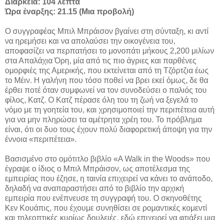
Διάρκεια: 104 λεπτά
Ώρα έναρξης: 21.15 (Μια προβολή)
Ο συγγραφέας Μπιλ Μπράισον βγαίνει στη σύνταξη, κι αντί
να ηρεμήσει και να απολαύσει την οικογένεια του,
αποφασίζει να περπατήσει το μονοπάτι μήκους 2,200 μιλίων
στα Απαλάχια Όρη, μία από τις πιο άγριες και παρθένες
ομορφιές της Αμερικής, που εκτείνεται από τη Τζόρτζια έως
το Μέιν. Η γαλήνη που τόσο ποθεί να βρει εκεί όμως, δε θα
έρθει ποτέ όταν συμφωνεί να τον συνοδεύσει ο παλιός του
φίλος, Κατζ. Ο Κατζ πέρασε όλη του τη ζωή να ξεγελά το
νόμο με τη γοητεία του, και χρησιμοποιεί την περιπέτεια αυτή
για να μην πληρώσει τα αμέτρητα χρέη του. Το πρόβλημα
είναι, ότι οι δυο τους έχουν πολύ διαφορετική άποψη για την
έννοια «περιπέτεια».
Βασισμένο στο ομότιτλο βιβλίο «A Walk in the Woods» που
έγραψε ο ίδιος ο Μπιλ Μπράισον, ως αποτέλεσμα της
εμπειρίας που έζησε, η ταινία επιχειρεί να κάνει το ανάποδο,
δηλαδή να αναπαραστήσει από το βιβλίο την αρχική
εμπειρία που ενέπνευσε τη συγγραφή του. Ο σκηνοθέτης
Κεν Κουάπις, που έχουμε συνηθίσει σε ρομαντικές κομεντί
και τηλεοπτικές κυρίως δουλειές, εδώ επιχειρεί να φτιάξει μια