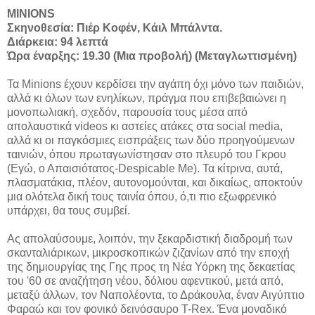
MINIONS
Σκηνοθεσία: Πιέρ Κοφέν, Κάιλ Μπάλντα.
Διάρκεια: 94 λεπτά
Ώρα έναρξης: 19.30 (Μια προβολή) (Μεταγλωττισμένη)
Τα Minions έχουν κερδίσει την αγάπη όχι μόνο των παιδιών,
αλλά κι όλων των ενηλίκων, πράγμα που επιβεβαιώνει η
μονοπωλιακή, σχεδόν, παρουσία τους μέσα από
απολαυστικά videos κι αστείες ατάκες στα social media,
αλλά κι οι παγκόσμιες εισπράξεις των δύο προηγούμενων
ταινιών, όπου πρωταγωνίστησαν στο πλευρό του Γκρου
(Εγώ, ο Απαισιότατος-Despicable Me). Τα κίτρινα, αυτά,
πλασματάκια, πλέον, αυτονομούνται, και δικαίως, αποκτούν
μια ολότελα δική τους ταινία όπου, ό,τι πιο εξωφρενικό
υπάρχει, θα τους συμβεί.
Ας απολαύσουμε, λοιπόν, την ξεκαρδιστική διαδρομή των
σκανταλιάρικων, μικροσκοπικών ζιζανίων από την εποχή
της δημιουργίας της Γης προς τη Νέα Υόρκη της δεκαετίας
του '60 σε αναζήτηση νέου, δόλιου αφεντικού, μετά από,
μεταξύ άλλων, τον Ναπολέοντα, το Δράκουλα, έναν Αιγύπτιο
Φαραώ και τον φονικό δεινόσαυρο T-Rex. Ένα μοναδικό