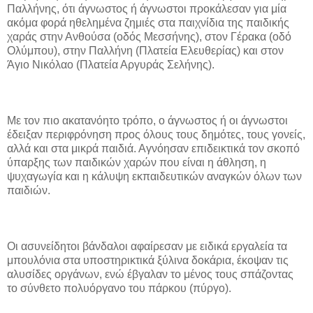
Παλλήνης, ότι άγνωστος ή άγνωστοι προκάλεσαν για μία
ακόμα φορά ηθελημένα ζημιές στα παιχνίδια της παιδικής
χαράς στην Ανθούσα (οδός Μεσσήνης), στον Γέρακα (οδό
Ολύμπου), στην Παλλήνη (Πλατεία Ελευθερίας) και στον
Άγιο Νικόλαο (Πλατεία Αργυράς Σελήνης).
Με τον πιο ακατανόητο τρόπο, ο άγνωστος ή οι άγνωστοι
έδειξαν περιφρόνηση προς όλους τους δημότες, τους γονείς,
αλλά και στα μικρά παιδιά. Αγνόησαν επιδεικτικά τον σκοπό
ύπαρξης των παιδικών χαρών που είναι η άθληση, η
ψυχαγωγία και η κάλυψη εκπαιδευτικών αναγκών όλων των
παιδιών.
Οι ασυνείδητοι βάνδαλοι αφαίρεσαν με ειδικά εργαλεία τα
μπουλόνια στα υποστηρικτικά ξύλινα δοκάρια, έκοψαν τις
αλυσίδες οργάνων, ενώ έβγαλαν το μένος τους σπάζοντας
το σύνθετο πολυόργανο του πάρκου (πύργο).