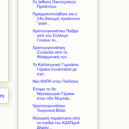
2η έκθεση Οικοτεχνικών
Προϊόντων
Πραγματοποιήθηκε και η
14η διανομή προϊόντων
"χωρί...
Χριστουγεννιάτικο Παζάρι
από τον Σύλλογο
Γονέων το...
Χριστουγεννιάτικη
Συναυλία από τη
Φιλαρμονική του ...
Το Καλλιτεχνικό Γυμνάσιο
Γέρακα συναντιέται με
σχο...
Νέο ΚΑΠΗ στην Παλλήνη
Έτοιμο το 9ο
Νηπιαγωγείο Γέρακα
ση
στην οδό Μυρτιάς
Xριστουγεννιάτικο
Τουρνουά Βόλεϊ
Θεατρική παράσταση από
τα παιδιά του ΚΔΑΠμεΑ
Δήμου...