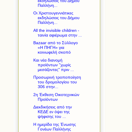
εκδηλώσεις του Δήμου
Παλλήνη...
Οι Χριστουγεννιάτικες
εκδηλώσεις του Δήμου
Παλλήνη...
All the invisible children -
ταινία αφιέρωμα στην ...
Bazaar από το Σύλλογο
«Η ΠΗΓΗ» για
κοινωφελή σκοπό
Και νέα διανομή
προϊόντων "χωρίς
μεσάζοντες" πριν ...
Προσωρινή τροποποίηση
του δρομολογίου του
306 στην...
2η Έκθεση Οικοτεχνικών
Προϊόντων
Διεκδικήσεις από την
ΚΕΔΕ εν όψει της
ψήφισης του ...
Η ημερίδα της Ένωσης
Γονέων Παλλήνης