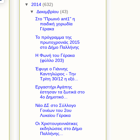
▼
2014
(632)
▼
Δεκεμβρίου
(43)
Στο "Πρωινό ant1" η
παιδική χορωδία
Γέρακα
Το πρόγραμμα της
πρωτοχρονιάς 2015
στο Δήμο Παλλήνης
Η Φωνή του Γέρακα
(φύλλο 203)
Έφυγε ο Γιάννης
Καντηλώρος - Την
Τρίτη 30/12 η εξό...
Εργαστήρι Αγάπης
έστησαν τα ξωτικά στο
4ο Δημοτικό...
Νέο ΔΣ στο Σύλλογο
Γονέων του 2ου
Λυκείου Γέρακα
Οι Χριστουγεννιάτικες
εκδηλώσεις στο Δήμο
Παλλήνης...