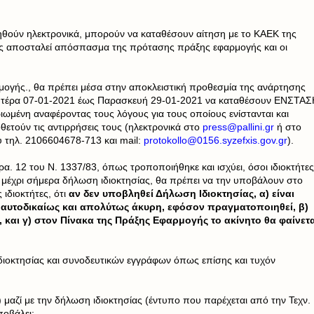
τηθούν ηλεκτρονικά, μπορούν να καταθέσουν αίτηση με το ΚΑΕΚ της
υς αποσταλεί απόσπασμα της πρότασης πράξης εφαρμογής και οι
ογής., θα πρέπει μέσα στην αποκλειστική προθεσμία της ανάρτησης
ευτέρα 07-01-2021 έως Παρασκευή 29-01-2021 να καταθέσουν ΕΝΣΤΑΣ
ιωμένη αναφέροντας τους λόγους για τους οποίους ενίστανται και
θετούν τις αντιρρήσεις τους (ηλεκτρονικά στο
press@pallini.gr
ή στο
 τηλ. 2106604678-713 και mail:
protokollo@0156.syzefxis.gov.gr
).
α. 12 του Ν. 1337/83, όπως τροποποιήθηκε και ισχύει, όσοι ιδιοκτήτες
 μέχρι σήμερα δήλωση ιδιοκτησίας, θα πρέπει να την υποβάλουν στο
ιδιοκτήτες, ότι
αν δεν υποβληθεί Δήλωση Ιδιοκτησίας, α) είναι
 αυτοδικαίως και απολύτως άκυρη, εφόσον πραγματοποιηθεί, β)
, και γ) στον Πίνακα της Πράξης Εφαρμογής το ακίνητο θα φαίνετα
οκτησίας και συνοδευτικών εγγράφων όπως επίσης και τυχόν
α) μαζί με την δήλωση ιδιοκτησίας (έντυπο που παρέχεται από την Τεχν.
ποβάλει: