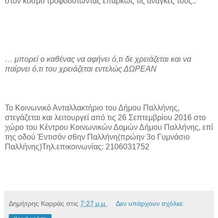
στον κόσμο τροφοδοτώντας επαρκώς τις ανάγκες τους..
… μπορεί ο καθένας να αφήνει ό,τι δε χρειάζεται και να
παίρνει ό,τι του χρειάζεται εντελώς ΔΩΡΕΑΝ
Το Κοινωνικό Ανταλλακτήριο του Δήμου Παλλήνης,
στεγάζεται και λειτουργεί από τις 26 Σεπτεμβρίου 2016 στο
χώρο του Κέντρου Κοινωνικών Δομών Δήμου Παλλήνης, επί
της οδού Έντισόν σ6ην Παλλήνη(πρώην 3ο Γυμνάσιο
Παλλήνης)Τηλ.επικοινωνίας: 2106031752
Δημήτρης Καρράς
στις
7:27 μ.μ.
Δεν υπάρχουν σχόλια: