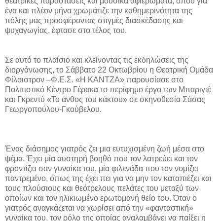
θεατρικές παραστάσεις και μουσικά αφιερώματα, όπου για
ένα και πλέον μήνα χρωμάτιζε την καθημερινότητα της
πόλης μας προσφέροντας στιγμές διασκέδασης και
ψυχαγωγίας, έφτασε στο τέλος του.
Σε αυτό το πλαίσιο και κλείνοντας τις εκδηλώσεις της
διοργάνωσης, το Σάββατο 22 Οκτωβρίου η Θεατρική Ομάδα
Φίλοιστρον –Φ.Ε.Σ. «Η ΚΑΝΤΖΑ» παρουσίασε στο
Πολιτιστικό Κέντρο Γέρακα το περίφημο έργο των Μπαριγιέ
και Γκρεντύ «Το άνθος του κάκτου» σε σκηνοθεσία Σάσας
Γεωργοπούλου-Γκούβελου.
Ένας διάσημος γιατρός ζει μια ευτυχισμένη ζωή μέσα στο
ψέμα. Έχει μία αυστηρή βοηθό που τον λατρεύει και τον
φροντίζει σαν γυναίκα του, μία φιλενάδα που τον νομίζει
παντρεμένο, όπως της έχει πει για να μην τον καταπιέζει και
τους πλούσιους και θεότρελους πελάτες του μεταξύ των
οποίων και τον ηλικιωμένο ερωτομανή θείο του. Όταν ο
γιατρός αναγκάζεται να χωρίσει από την «φανταστική»
γυναίκα του, τον ρόλο της οποίας αναλαμβάνει να παίξει η