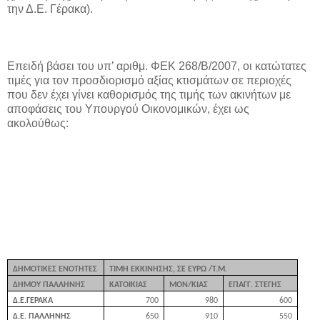
την Δ.Ε. Γέρακα).
Επειδή βάσει του υπ’ αριθμ. ΦΕΚ 268/Β/2007, οι κατώτατες
τιμές για τον προσδιορισμό αξίας κτισμάτων σε περιοχές
που δεν έχει γίνει καθορισμός της τιμής των ακινήτων με
αποφάσεις του Υπουργού Οικονομικών, έχει ως
ακολούθως:
ΔΗΜΟΤΙΚΕΣ ΕΝΟΤΗΤΕΣ
ΤΙΜΗ ΕΚΚΙΝΗΣΗΣ, ΣΕ ΕΥΡΩ /Τ.Μ.
ΔΗΜΟΥ ΠΑΛΛΗΝΗΣ
ΚΑΤΟΙΚΙΑΣ
ΜΟΝ
/
ΚΙΑΣ
ΕΠΑΓΓ
.
ΣΤΕΓΗΣ
Δ.Ε.ΓΕΡΑΚΑ
700
980
600
Δ.Ε. ΠΑΛΛΗΝΗΣ
650
910
550