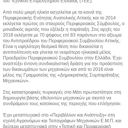
του Τεχνικού Επιμελητηρίου Ελλάδας (ΤΕΕ).
Από πολύ μικρή ηλικία ασχολείται με τα κοινά της
Περιφερειακής Ενότητας Ανατολικής Αττικής και το 2014
εκλέγεται πρώτος σε σταυρούς Περιφερειακός Σύμβουλος, ο
μοναδικός αιρετός που εξέλεξε η παράταξη. Στις αρχές του
2018 εκλέγεται με 70 ψήφους επί 83 παρόντων στο αξίωμα
του Αντιπροέδρου του Περιφερειακού Συμβουλίου Αττικής.
Είναι η υψηλότερη θεσμικά θέση που δικαιούται η
αντιπολίτευση και γίνεται το νεαρότερο ηλικιακά μέλος
Προεδρείου Περιφερειακού Συμβουλίου στην Ελλάδα. Έχει
αναπτύξει έντονη συνδικαλιστική δράση για την προάσπιση
των δικαιωμάτων των μηχανικών και από το 2016 είναι
μέλος της Γραμματείας της «Δημοκρατικής Συμπαράταξης
Μηχανικών».
Στις καταστροφικές πυρκαγιές στο Μάτι πρωτοστάτησε στη
δημιουργία βάσης εθελοντών μηχανικών με σκοπό να
συνδράμουν τους κατοίκους της περιοχής που επλήγησαν.
Έχει μεταπτυχιακό στο «Περιβάλλον και Ανάπτυξη» στη
σχολή Αγρονόμων και Τοπογράφων Μηχανικών Ε.Μ.Π. και
δεύτερο μεταπτυχιακό στην «Τοπική και Περιφερειακή